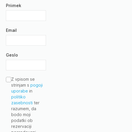
Priimek
Email
Geslo
Z vpisom se
strinjam s
pogoji
uporabe
in
politiko
zasebnosti
ter
razumem, da
bodo moji
podatki ob
rezervaciji