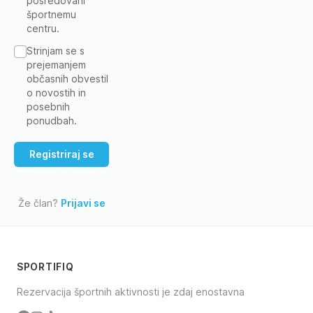
posredovani
športnemu
centru.
Strinjam se s
prejemanjem
občasnih obvestil
o novostih in
posebnih
ponudbah.
Že član?
Prijavi se
SPORTIFIQ
Rezervacija športnih aktivnosti je zdaj enostavna